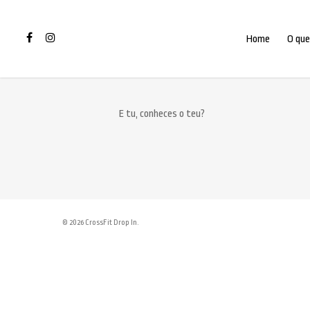
Home
O que
E tu, conheces o teu?
© 2026 CrossFit Drop In.