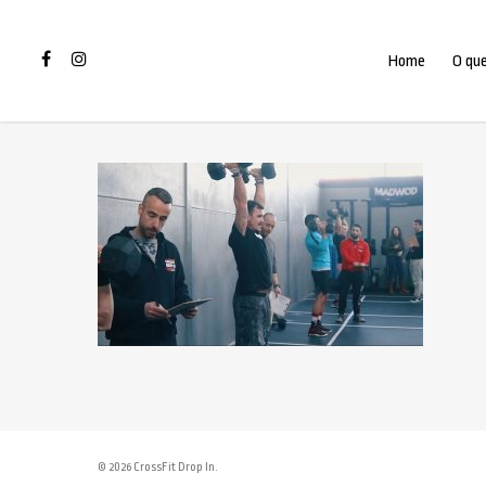
Home
O que
© 2026 CrossFit Drop In.