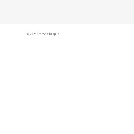
© 2026 CrossFit Drop In.